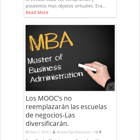
poseemos mas objetos virtuales. Era…
Read More
Los MOOC’s no
reemplazarán las escuelas
de negocios-Las
diversificarán.
|
|
June 5, 2014
Revista Tips Educación
0