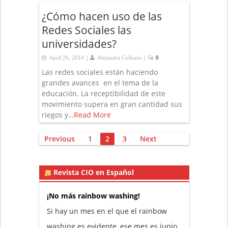
¿Cómo hacen uso de las
Redes Sociales las
universidades?
|
|
April 26, 2014
Alejandra Collazos
0
Las redes sociales están haciendo
grandes avances en el tema de la
educación. La receptibilidad de este
movimiento supera en gran cantidad sus
riegos y…
Read More
Posts
Previous
1
2
3
Next
pagination
Revista CIO en Español
¡No más rainbow washing!
Si hay un mes en el que el rainbow
washing es evidente, ese mes es junio,