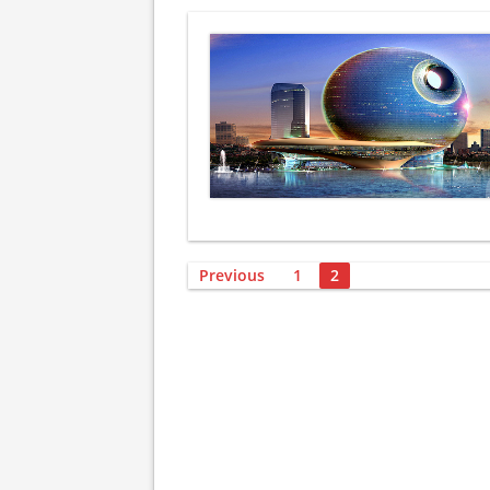
Posts
Previous
1
2
pagination