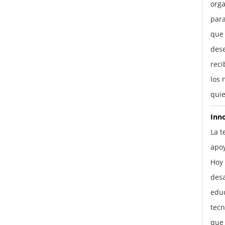
orga
para
que
des
reci
los 
quie
Inn
La t
apo
Hoy 
desa
educ
tecn
que 