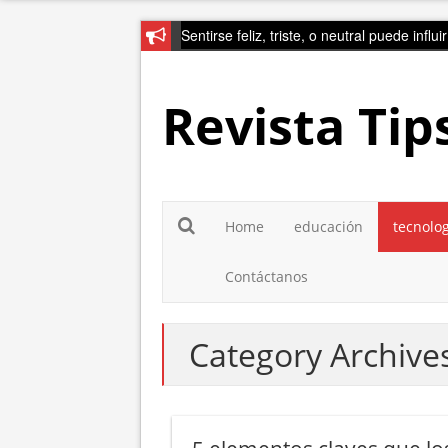
Sentirse feliz, triste, o neutral puede influ
Revista Tip
Home
educación
tecnolo
Contáctanos
Category Archives