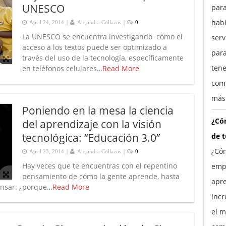
UNESCO
para
habi
|
|
April 24, 2014
Alejandra Collazos
0
La UNESCO se encuentra investigando cómo el
ser
acceso a los textos puede ser optimizado a
para
través del uso de la tecnología, específicamente
tene
en teléfonos celulares…
Read More
comp
más
Poniendo en la mesa la ciencia
¿Cóm
del aprendizaje con la visión
tecnológica: “Educación 3.0”
de 
¿Cóm
|
|
April 23, 2014
Alejandra Collazos
0
Hay veces que te encuentras con el repentino
empr
pensamiento de cómo la gente aprende, hasta
apre
ensar: ¿porque…
Read More
incr
el m