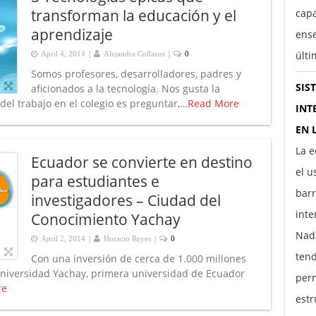
transforman la educación y el
capa
aprendizaje
ens
|
|
últ
April 4, 2014
Alejandra Collazos
0
Somos profesores, desarrolladores, padres y
SIS
aficionados a la tecnología. Nos gusta la
del trabajo en el colegio es preguntar,…
Read More
INT
EN 
La e
Ecuador se convierte en destino
el u
para estudiantes e
barr
investigadores – Ciudad del
inte
Conocimiento Yachay
Nada
|
|
April 2, 2014
Horacio Reyes
0
tend
Con una inversión de cerca de 1.000 millones
Universidad Yachay, primera universidad de Ecuador
perm
re
estr