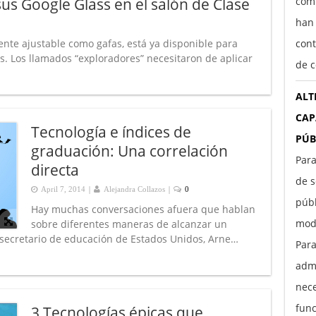
s Google Glass en el salón de Clase
comp
han
igente ajustable como gafas, está ya disponible para
cont
. Los llamados “exploradores” necesitaron de aplicar
de c
ALT
CAP
Tecnología e índices de
PÚB
graduación: Una correlación
Para
directa
de s
|
|
April 7, 2014
Alejandra Collazos
0
púb
Hay muchas conversaciones afuera que hablan
moda
sobre diferentes maneras de alcanzar un
 secretario de educación de Estados Unidos, Arne…
Par
adm
nece
func
3 Tecnologías épicas que