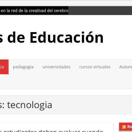
ir en la red de la creativad del cerebro
s de Educación
gía
pedagogía
universidades
cursos virtuales
Autore
: tecnologia
Re