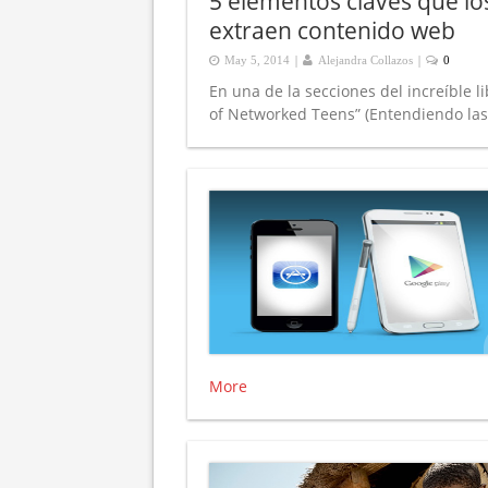
5 elementos claves que l
extraen contenido web
|
|
May 5, 2014
Alejandra Collazos
0
En una de la secciones del increíble 
of Networked Teens” (Entendiendo las 
More