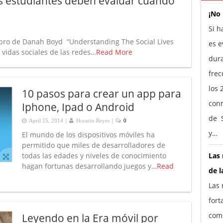
os estudiantes deben evaluar cuando
¡No
Si h
libro de Danah Boyd “Understanding The Social Lives
es e
vidas sociales de las redes…
Read More
dura
frec
los 
10 pasos para crear un app para
conm
Iphone, Ipad o Android
de S
|
|
April 25, 2014
Horacio Reyes
0
y…
El mundo de los dispositivos móviles ha
permitido que miles de desarrolladores de
todas las edades y niveles de conocimiento
Las 
hagan fortunas desarrollando juegos y…
Read
de l
Las 
fort
comp
Leyendo en la Era móvil por