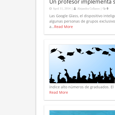
Un profesor implementa su
|
|
April 11, 2014
Alejandra Collazos
0
Las Google Glass, el dispositivo intel
algunas personas de grupos exclusivos
a…
Read More
índice alto números de graduados. El
Read More