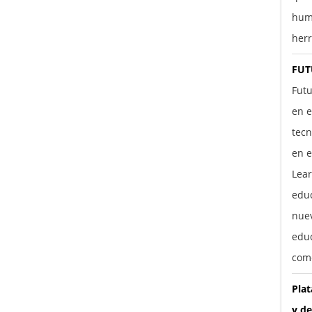
hum
herr
FUT
Futu
en e
tecn
en e
Lear
edu
nuev
educ
com
Pla
y de