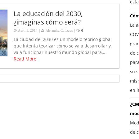
esta
La educación del 2030,
Cóm
¿imaginas cómo será?
La a
|
|
April 1, 2014
Alejandra Collazos
0
COV
La ciudad del 2030 es un modelo teórico global
gra
que intenta teorizar cómo se va a desarrollar y
va a funcionar nuestro mundo global para…
de c
Read More
para
su s
mism
en l
¿CM
mod
Mod
de c