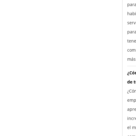
para
habi
ser
para
tene
comp
más
¿Cóm
de 
¿Cóm
empr
apre
incr
el m