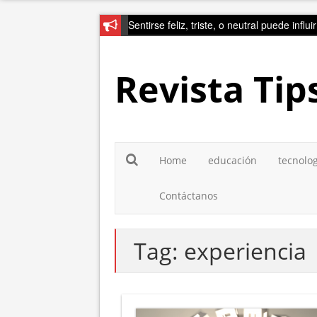
Sentirse feliz, triste, o neutral puede influ
Revista Tip
Home
educación
tecnolo
Contáctanos
Tag:
experiencia