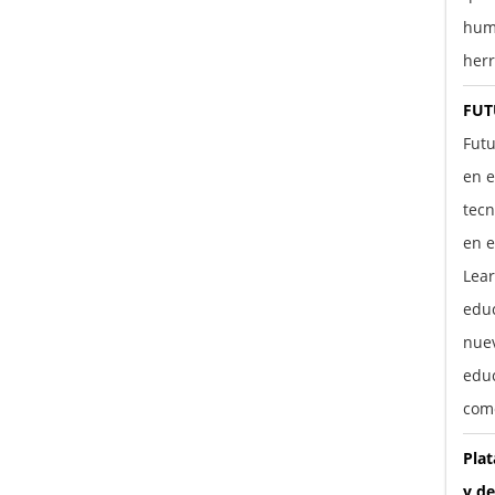
hum
herr
FUT
Futu
en e
tecn
en e
Lear
edu
nuev
educ
com
Pla
y de