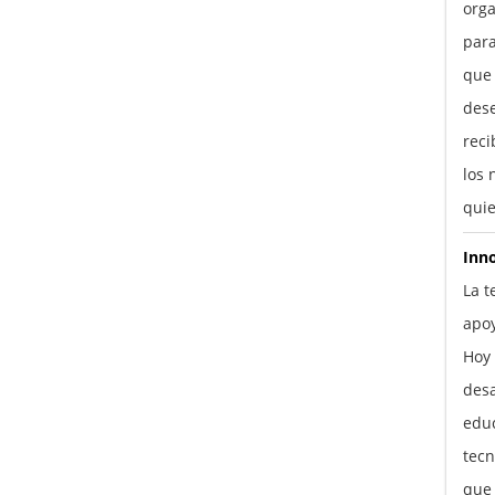
orga
para
que
des
reci
los 
quie
Inn
La t
apo
Hoy 
desa
educ
tecn
que 