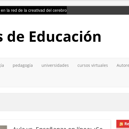
ir en la red de la creativad del cerebro
s de Educación
gía
pedagogía
universidades
cursos virtuales
Autore
Re