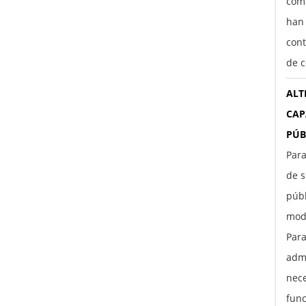
comp
han
cont
de c
ALT
CAP
PÚB
Para
de s
púb
moda
Par
adm
nece
func