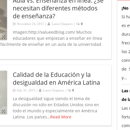
Aula vs. Enseñanza en línea: ¿Se
necesitan diferentes métodos
¡No
de enseñanza?
Si h
|
|
November 24, 2015
Laura Chaparro
0
es e
Imagen:http://valueedblog.com/ Muchos
dura
educadores que empiezan a enseñar en línea
frec
 fácilmente de enseñar en un aula de la universidad
los 
conm
de S
Calidad de la Educación y la
y…
desigualdad en América Latina
|
|
Las 
July 31, 2015
Laura Chaparro
0
La desigualdad sigue siendo el tema de
de l
discusión no sólo en Estados Unidos sino en
Las 
todo el mundo y especialmente en América
Latina. Los países…
Read More
fort
comp