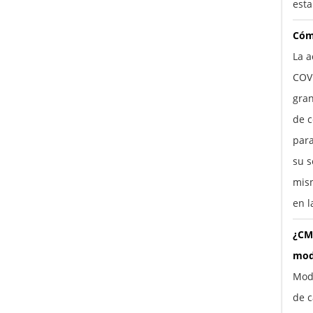
esta
Cóm
La a
COV
gra
de c
para
su s
mism
en l
¿CM
mod
Mod
de c