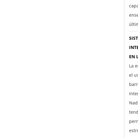
capa
ens
últ
SIS
INT
EN 
La e
el u
barr
inte
Nada
tend
perm
estr