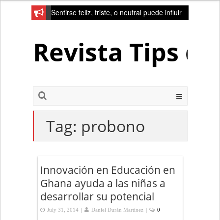
Sentirse feliz, triste, o neutral puede influir
en la red de la creativad del cerebro
Revista Tips d
Tag:
probono
Innovación en Educación en
Ghana ayuda a las niñas a
desarrollar su potencial
|
|
July 31, 2014
Daniel Durán Martínez
0