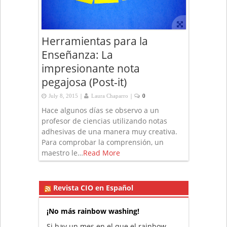
Herramientas para la
Enseñanza: La
impresionante nota
pegajosa (Post-it)
|
|
July 8, 2015
Laura Chaparro
0
Hace algunos días se observo a un
profesor de ciencias utilizando notas
adhesivas de una manera muy creativa.
Para comprobar la comprensión, un
maestro le…
Read More
Revista CIO en Español
¡No más rainbow washing!
Si hay un mes en el que el rainbow