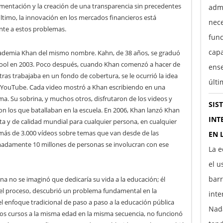
imentación y la creación de una transparencia sin precedentes
adm
ltimo, la innovación en los mercados financieros está
nece
nte a estos problemas.
func
capa
cademia Khan del mismo nombre. Kahn, de 38 años, se graduó
hool en 2003. Poco después, cuando Khan comenzó a hacer de
ens
as trabajaba en un fondo de cobertura, se le ocurrió la idea
últ
en YouTube. Cada video mostró a Khan escribiendo en una
ma. Su sobrina, y muchos otros, disfrutaron de los videos y
SIS
n los que batallaban en la escuela. En 2006, Khan lanzó Khan
INT
a y de calidad mundial para cualquier persona, en cualquier
más de 3.000 vídeos sobre temas que van desde de las
EN 
imadamente 10 millones de personas se involucran con ese
La e
el u
barr
a no se imaginó que dedicaría su vida a la educación; él
 el proceso, descubrió un problema fundamental en la
inte
l enfoque tradicional de paso a paso a la educación pública
Nada
s cursos a la misma edad en la misma secuencia, no funcionó