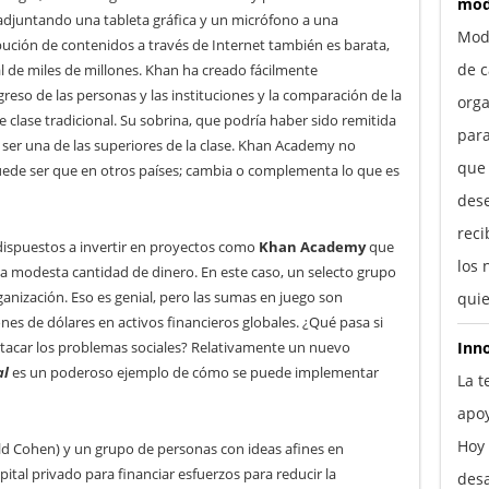
mod
adjuntando una tableta gráfica y un micrófono a una
Mod
ibución de contenidos a través de Internet también es barata,
de c
l de miles de millones. Khan ha creado fácilmente
reso de las personas y las instituciones y la comparación de la
orga
e clase tradicional. Su sobrina, que podría haber sido remitida
para
a ser una de las superiores de la clase. Khan Academy no
que
uede ser que en otros países; cambia o complementa lo que es
des
reci
 dispuestos a invertir en proyectos como
Khan Academy
que
los 
a modesta cantidad de dinero. En este caso, un selecto grupo
ganización. Eso es genial, pero las sumas en juego son
quie
es de dólares en activos financieros globales. ¿Qué pasa si
Inn
a atacar los problemas sociales? Relativamente un nuevo
al
es un poderoso ejemplo de cómo se puede implementar
La t
apo
Hoy 
ld Cohen) y un grupo de personas con ideas afines en
capital privado para financiar esfuerzos para reducir la
desa