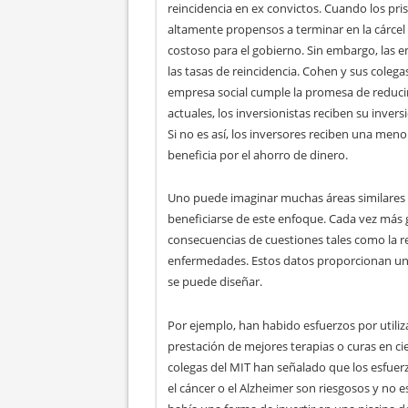
reincidencia en ex convictos. Cuando los pri
altamente propensos a terminar en la cárcel o
costoso para el gobierno. Sin embargo, las e
las tasas de reincidencia. Cohen y sus colega
empresa social cumple la promesa de reducir 
actuales, los inversionistas reciben su invers
Si no es así, los inversores reciben una menor
beneficia por el ahorro de dinero.
Uno puede imaginar muchas áreas similares e
beneficiarse de este enfoque. Cada vez más 
consecuencias de cuestiones tales como la rei
enfermedades. Estos datos proporcionan un 
se puede diseñar.
Por ejemplo, han habido esfuerzos por utiliza
prestación de mejores terapias o curas en c
colegas del MIT han señalado que los esfue
el cáncer o el Alzheimer son riesgosos y no e