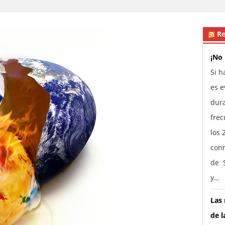
Re
¡No
Si h
es e
dura
frec
los 
conm
de S
y…
Las 
de l