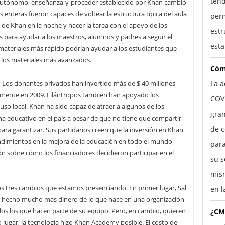
tend
o autónomo, enseñanza-y-proceder establecido por Khan cambió
 enteras fueron capaces de voltear la estructura típica del aula
perm
 de Khan en la noche y hacer la tarea con el apoyo de los
estr
s para ayudar a los maestros, alumnos y padres a seguir el
esta
materiales más rápido podrían ayudar a los estudiantes que
 los materiales más avanzados.
Cóm
 Los donantes privados han invertido más de $ 40 millones
La a
lmente en 2009. Filántropos también han apoyado los
COV
uso local. Khan ha sido capaz de atraer a algunos de los
gra
 educativo en el país a pesar de que no tiene que compartir
de c
para garantizar. Sus partidarios creen que la inversión en Khan
dimientos en la mejora de la educación en todo el mundo
para
n sobre cómo los financiadores decidieron participar en el
su s
mism
os tres cambios que estamos presenciando. En primer lugar, Sal
en l
y hecho mucho más dinero de lo que hace en una organización
dos los que hacen parte de su equipo. Pero, en cambio, quieren
¿CM
lugar, la tecnología hizo Khan Academy posible. El costo de