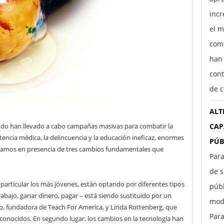
incr
el m
comp
han
cont
de c
ALT
CAP
ndo han llevado a cabo campañas masivas para combatir la
stencia médica, la delincuencia y la educación ineficaz, enormes
PÚB
amos en presencia de tres cambios fundamentales que
Para
de s
 particular los más jóvenes, están optando por diferentes tipos
púb
rabajo, ganar dinero, pagar – está siendo sustituido por un
moda
, fundadora de Teach For America, y Linda Rottenberg, que
Par
onocidos. En segundo lugar, los cambios en la tecnología han