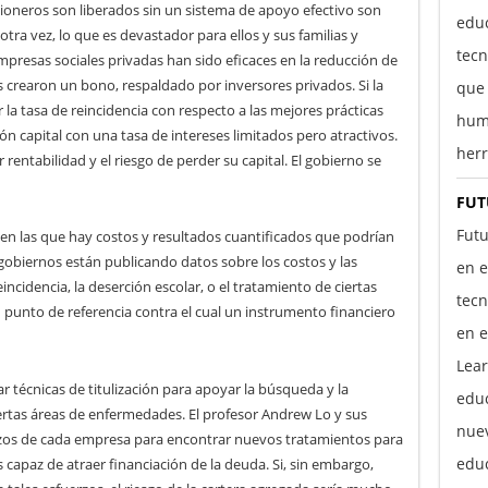
sioneros son liberados sin un sistema de apoyo efectivo son
educ
tra vez, lo que es devastador para ellos y sus familias y
tecn
mpresas sociales privadas han sido eficaces en la reducción de
s crearon un bono, respaldado por inversores privados. Si la
que 
la tasa de reincidencia con respecto a las mejores prácticas
hum
ión capital con una tasa de intereses limitados pero atractivos.
herr
 rentabilidad y el riesgo de perder su capital. El gobierno se
FUT
Futu
n las que hay costos y resultados cuantificados que podrían
gobiernos están publicando datos sobre los costos y las
en e
ncidencia, la deserción escolar, o el tratamiento de ciertas
tecn
punto de referencia contra el cual un instrumento financiero
en e
Lear
r técnicas de titulización para apoyar la búsqueda y la
edu
iertas áreas de enfermedades. El profesor Andrew Lo y sus
nuev
rzos de cada empresa para encontrar nuevos tratamientos para
educ
s capaz de atraer financiación de la deuda. Si, sin embargo,