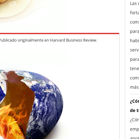
Las 
fort
comp
para
Publicado originalmente en Harvard Business Review.
habi
ser
para
tene
comp
más
¿Cóm
de 
¿Cóm
empr
apre