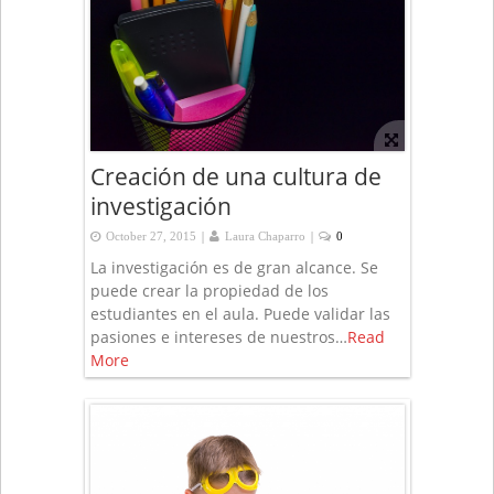
Creación de una cultura de
investigación
|
|
October 27, 2015
Laura Chaparro
0
La investigación es de gran alcance. Se
puede crear la propiedad de los
estudiantes en el aula. Puede validar las
pasiones e intereses de nuestros…
Read
More