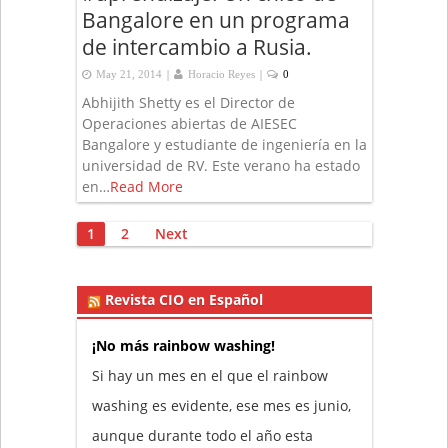
Bangalore en un programa
de intercambio a Rusia.
|
|
May 21, 2014
Horacio Reyes
0
Abhijith Shetty es el Director de
Operaciones abiertas de AIESEC
Bangalore y estudiante de ingeniería en la
universidad de RV. Este verano ha estado
en…
Read More
Posts
1
2
Next
pagination
Revista CIO en Español
¡No más rainbow washing!
Si hay un mes en el que el rainbow
washing es evidente, ese mes es junio,
aunque durante todo el año esta