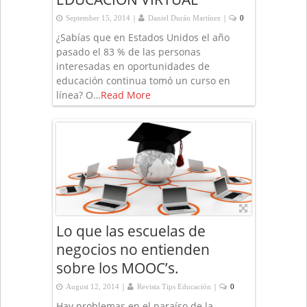
|
|
September 15, 2014
Daniel Durán Martínez
0
¿Sabías que en Estados Unidos el año
pasado el 83 % de las personas
interesadas en oportunidades de
educación continua tomó un curso en
línea? O…
Read More
Lo que las escuelas de
negocios no entienden
sobre los MOOC’s.
|
|
August 12, 2014
Revista Tips Educación
0
Hay problemas en el paraíso de la