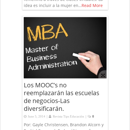
idea es incluir a la mujer en…
Read More
Los MOOC’s no
reemplazarán las escuelas
de negocios-Las
diversificarán.
|
|
June 5, 2014
Revista Tips Educación
0
Por: Gayle Christensen, Brandon Alcorn y