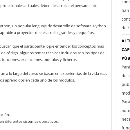
comp
s profesionales actuales deben desarrollar el pensamiento
han
cont
ython, un popular lenguaje de desarrollo de software. Python
de c
 adaptable a proyectos de desarrollo grandes y pequeños.
ALT
 buscan que el participante logre entender los conceptos más
CAP
de código. Algunos temas técnicos incluidos son los tipos de
PÚB
o, funciones, excepciones, módulos y ficheros.
Para
rán a lo largo del curso se basan en experiencias de la vida real,
de s
ptos aprendidos en cada uno de los módulos.
púb
moda
Par
adm
ación.
nece
n diferentes sistemas operativos.
func