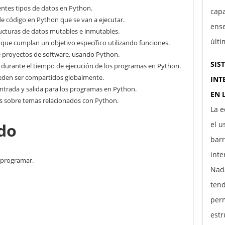
erentes tipos de datos en Python.
capa
s de código en Python que se van a ejecutar.
ens
ucturas de datos mutables e inmutables.
últ
 que cumplan un objetivo específico utilizando funciones.
de proyectos de software, usando Python.
SIS
 durante el tiempo de ejecución de los programas en Python.
den ser compartidos globalmente.
INT
ntrada y salida para los programas en Python.
EN 
s sobre temas relacionados con Python.
La e
ido
el u
barr
inte
 programar.
Nada
tend
perm
estr