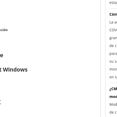
esta
Cóm
La a
ación
COV
gra
de c
para
te
su s
ft Windows
mism
en l
¿CM
mod
X
Mod
de c