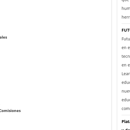
hum
herr
FUT
ales
Futu
en e
tecn
en e
Lear
edu
nuev
educ
e
com
 Comisiones
Pla