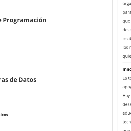
orga
para
de Programación
que
des
reci
los 
quie
Inn
La t
ras de Datos
apo
Hoy 
desa
educ
icos
tecn
que 