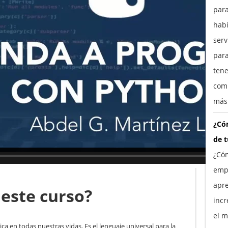
para
habi
ser
para
tene
comp
más
¿Cóm
de 
¿Cóm
empr
apre
 este curso?
incr
el m
ica en todas nuestras vidas. Es el lenguaje universal para la