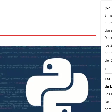
¡No
Si h
es e
dura
frec
los 
conm
de S
y…
Las 
de l
Las 
fort
comp