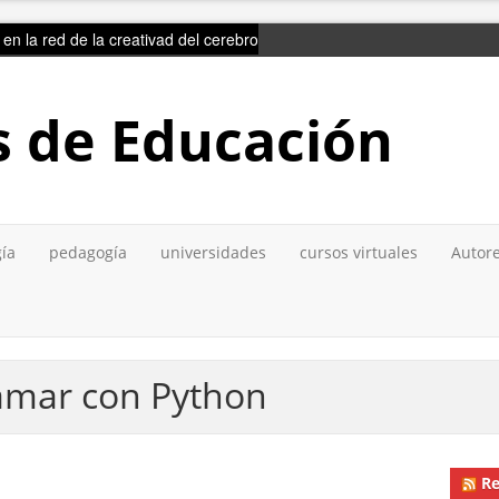
ir en la red de la creativad del cerebro
s de Educación
gía
pedagogía
universidades
cursos virtuales
Autore
amar con Python
Re