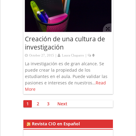
Creación de una cultura de
investigación
|
|
October 27, 2015
Laura Chaparro
0
La investigación es de gran alcance. Se
puede crear la propiedad de los
estudiantes en el aula. Puede validar las
pasiones e intereses de nuestros…
Read
More
Posts
1
2
3
Next
pagination
Revista CIO en Español