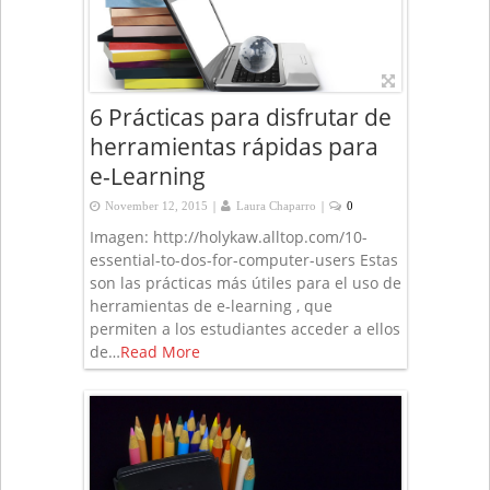
6 Prácticas para disfrutar de
herramientas rápidas para
e-Learning
|
|
November 12, 2015
Laura Chaparro
0
Imagen: http://holykaw.alltop.com/10-
essential-to-dos-for-computer-users Estas
son las prácticas más útiles para el uso de
herramientas de e-learning , que
permiten a los estudiantes acceder a ellos
de…
Read More