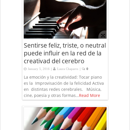
Sentirse feliz, triste, o neutral
puede influir en la red de la
creativad del cerebro
|
|
January 5, 2016
Laura Chaparro
0
La emoción y la creatividad: Tocar piano
es la Improvisación de la felicidad Activa
en distintas redes cerebrales. Música,
cine, poesía y otras formas…
Read More