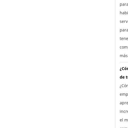
para
habi
ser
para
tene
comp
más
¿Cóm
de 
¿Cóm
empr
apre
incr
el m