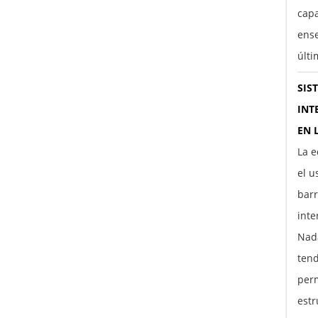
capa
ens
últ
SIS
INT
EN 
La e
el u
barr
inte
Nada
tend
perm
estr