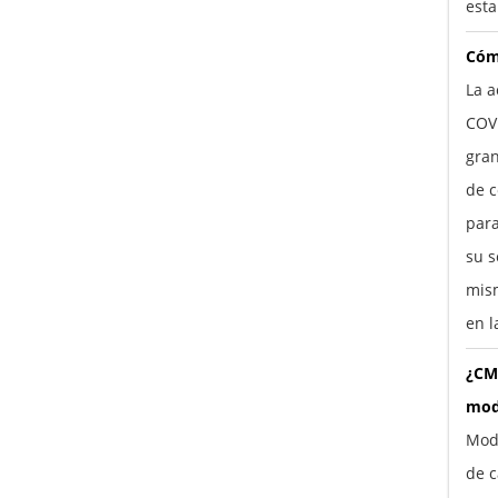
esta
Cóm
La a
COV
gra
de c
para
su s
mism
en l
¿CM
mod
Mod
de c