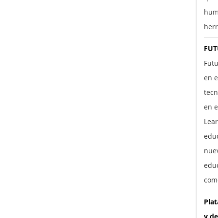
hum
herr
FUT
Futu
en e
tecn
en e
Lear
edu
nuev
educ
com
Pla
y de