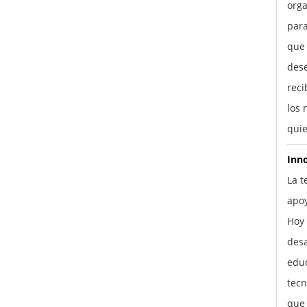
orga
para
que
des
reci
los 
quie
Inn
La t
apo
Hoy 
desa
educ
tecn
que 