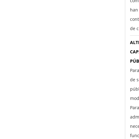
comp
han
cont
de c
ALT
CAP
PÚB
Para
de s
púb
moda
Par
adm
nece
func