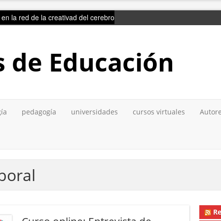
ir en la red de la creativad del cerebro
s de Educación
gía
pedagogía
universidades
cursos virtuales
Autore
boral
Re