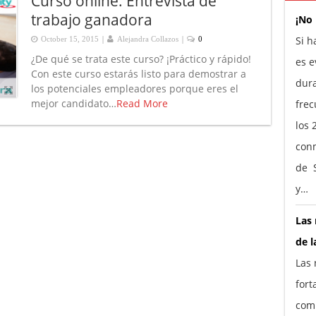
Curso online: Entrevista de
trabajo ganadora
¡No
|
|
Si h
October 15, 2015
Alejandra Collazos
0
¿De qué se trata este curso? ¡Práctico y rápido!
es e
Con este curso estarás listo para demostrar a
dura
los potenciales empleadores porque eres el
mejor candidato…
Read More
frec
los 
conm
de S
y…
Las 
de l
Las 
fort
comp