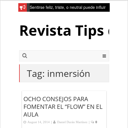
Sentirse feliz, triste, o neutral puede influir
en la red de la creativad del cerebro
Revista Tips d
Tag:
inmersión
OCHO CONSEJOS PARA
FOMENTAR EL “FLOW” EN EL
AULA
|
|
August 14, 2014
Daniel Durán Martínez
0