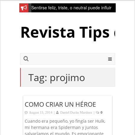
Sentirse feliz, triste, o neutral puede influir
en la red de la creativad del cerebro
Revista Tips d
Tag:
projimo
COMO CRIAR UN HÉROE
|
|
August 15, 2014
Daniel Durán Martínez
0
Cuando era pequeño, yo fingía ser Hulk,
mi hermana era Spiderman y juntos
salvaríamos el mundo. Es emocionante